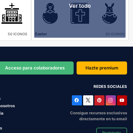
Ver todo
Easter
50 ICONOS
20 ICONOS
Acceso para colaboradores
Hazte premium
REDES SOCIALES
s
nosotros
Consigue recursos exclusivos
ia
directamente en tu email
os
Regístrate