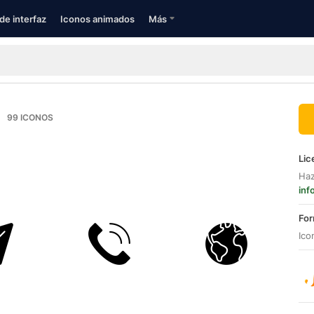
de interfaz
Iconos animados
Más
99
ICONOS
Lic
Haz
inf
For
Ico