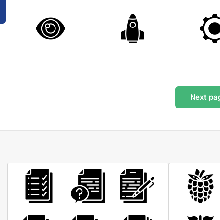
Next
pa