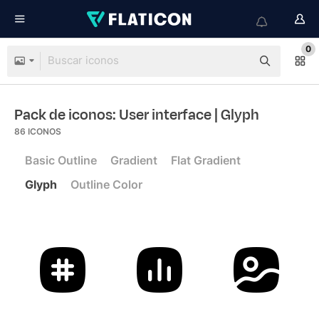
0
Pack de iconos: User interface
| Glyph
86
ICONOS
Basic Outline
Gradient
Flat Gradient
Glyph
Outline Color