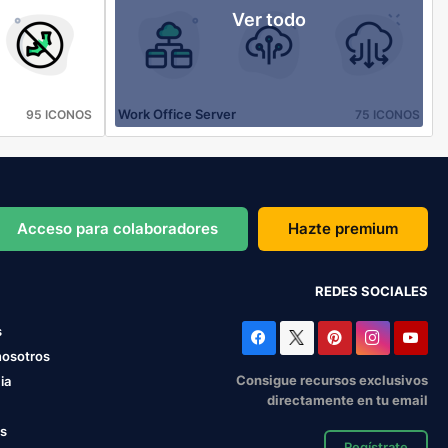
Ver todo
Work Office Server
95 ICONOS
75 ICONOS
Acceso para colaboradores
Hazte premium
REDES SOCIALES
s
nosotros
Consigue recursos exclusivos
ia
directamente en tu email
os
Regístrate