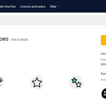
de interfaz
Iconos animados
Más
pes
109
ICONOS
Lic
Haz
inf
For
Ico