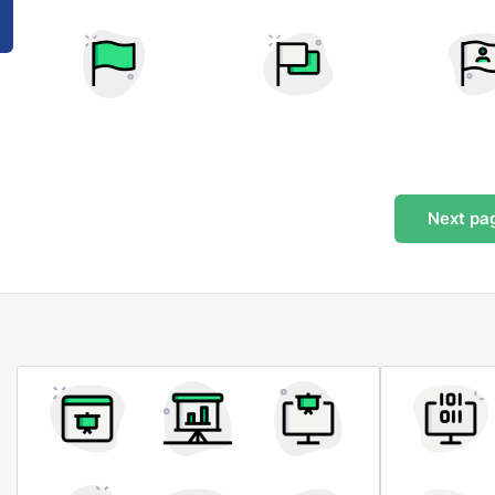
Next
pa