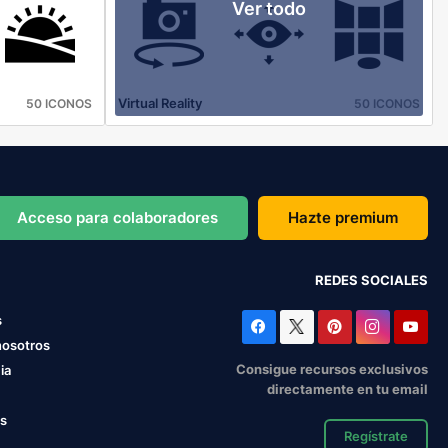
Ver todo
Virtual Reality
50 ICONOS
50 ICONOS
Acceso para colaboradores
Hazte premium
REDES SOCIALES
s
nosotros
Consigue recursos exclusivos
ia
directamente en tu email
os
Regístrate