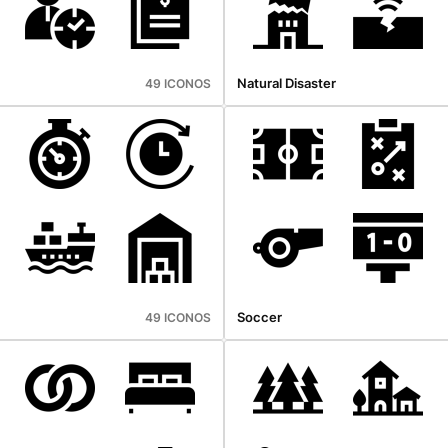
Natural Disaster
49 ICONOS
Soccer
49 ICONOS