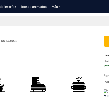
de interfaz
Iconos animados
Más
50
ICONOS
Lic
Haz
inf
For
Ico