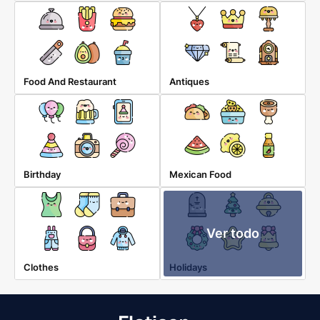
Food And Restaurant
Antiques
Birthday
Mexican Food
Ver todo
Clothes
Holidays