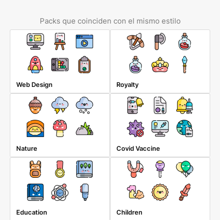
Packs que coinciden con el mismo estilo
Web Design
Royalty
Nature
Covid Vaccine
Education
Children