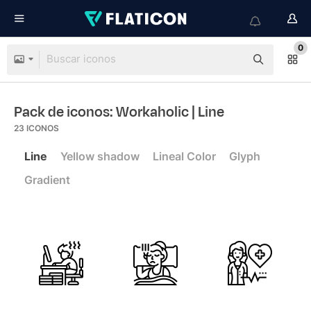
0
Pack de iconos: Workaholic
| Line
23
ICONOS
Line
Yellow shadow
Lineal Color
Glyph
Gradient