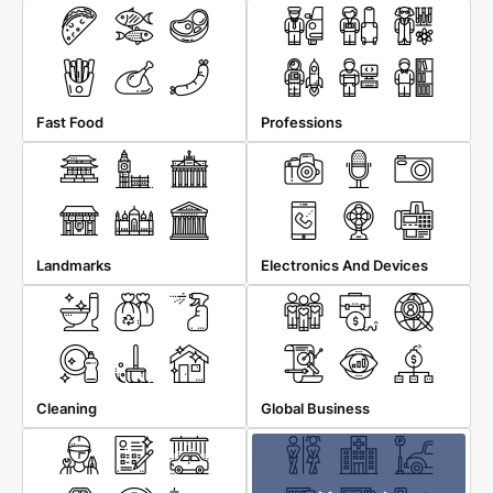
Fast Food
Professions
Landmarks
Electronics And Devices
Cleaning
Global Business