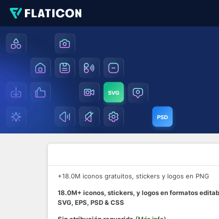
+18.0M iconos gratuitos, stickers y logos en PNG
18.0M+ iconos, stickers, y logos en formatos edita
SVG, EPS, PSD & CSS