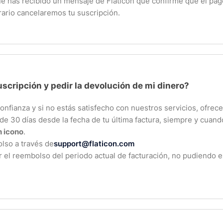
ue has recibido un mensaje de Flaticon que confirme que el pa
rario cancelaremos tu suscripción.
scripción y pedir la devolución de mi dinero?
confianza y si no estás satisfecho con nuestros servicios, ofre
de 30 días desde la fecha de tu última factura, siempre y cuando
 icono
.
olso a través de
support@flaticon.com
r el reembolso del periodo actual de facturación, no pudiendo 