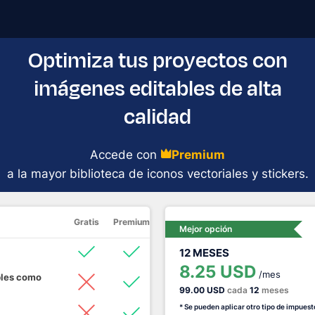
Optimiza tus proyectos con
imágenes editables de alta
calidad
Accede con
Premium
a la mayor biblioteca de iconos vectoriales y stickers.
Gratis
Premium
Mejor opción
12 MESES
8.25 USD
/mes
bles como
99.00 USD
cada
12
meses
* Se pueden aplicar otro tipo de impuest