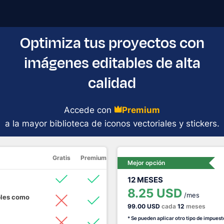
Optimiza tus proyectos con
imágenes editables de alta
calidad
Accede con
Premium
a la mayor biblioteca de iconos vectoriales y stickers.
Gratis
Premium
Mejor opción
12 MESES
8.25 USD
/mes
bles como
99.00 USD
cada
12
meses
* Se pueden aplicar otro tipo de impuest