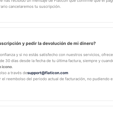
ue has recibido un mensaje de Flaticon que confirme que el pa
rario cancelaremos tu suscripción.
scripción y pedir la devolución de mi dinero?
confianza y si no estás satisfecho con nuestros servicios, ofre
de 30 días desde la fecha de tu última factura, siempre y cuando
 icono
.
olso a través de
support@flaticon.com
r el reembolso del periodo actual de facturación, no pudiendo 