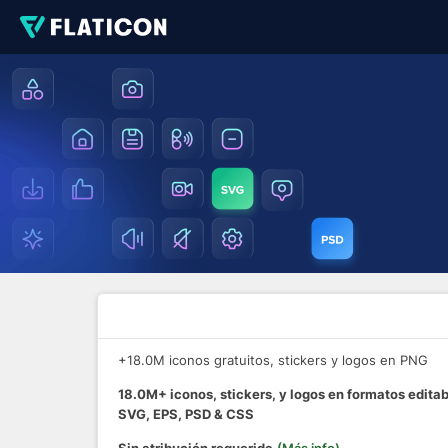
+18.0M iconos gratuitos, stickers y logos en PNG
18.0M+ iconos, stickers, y logos en formatos edita
SVG, EPS, PSD & CSS