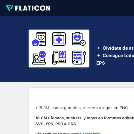
Consigue 
Olvídate de atr
Consigue todo
EPS
+18.0M iconos gratuitos, stickers y logos en PNG
18.0M+ iconos, stickers, y logos en formatos edita
SVG, EPS, PSD & CSS