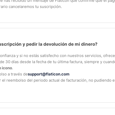
ue has recibido un mensaje de Flaticon que confirme que el pa
rario cancelaremos tu suscripción.
scripción y pedir la devolución de mi dinero?
confianza y si no estás satisfecho con nuestros servicios, ofre
de 30 días desde la fecha de tu última factura, siempre y cuando
 icono
.
olso a través de
support@flaticon.com
r el reembolso del periodo actual de facturación, no pudiendo 