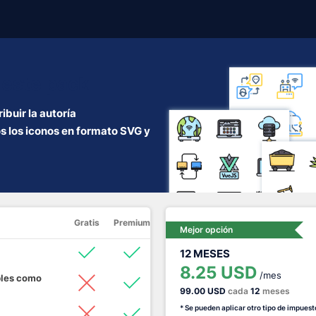
este pack
ibuir la autoría
s los iconos en formato SVG y
Gratis
Premium
Mejor opción
12 MESES
8.25 USD
/mes
bles como
99.00 USD
cada
12
meses
* Se pueden aplicar otro tipo de impuest