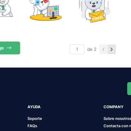
ge
de
2
AYUDA
COMPANY
Soporte
Sobre nosotro
FAQs
Contacta con 