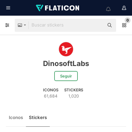
0
DinosoftLabs
Seguir
ICONOS
STICKERS
61,684
1,020
Iconos
Stickers