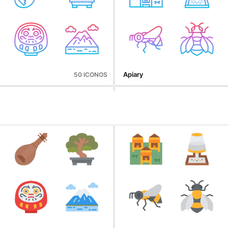
Apiary
50 ICONOS
Types Of Pasta
46 ICONOS