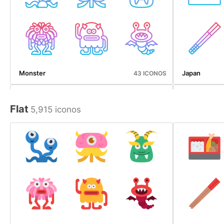
Monster
Japan
43 ICONOS
Flat
5,915 iconos
Mandala
Golf
50 ICONOS