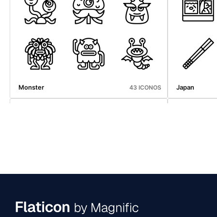
Mandala
Golf
50 ICONOS
Monster
Japan
43 ICONOS
Mandala
Golf
50 ICONOS