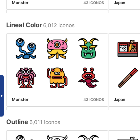
Monster
Japan
43 ICONOS
Lineal Color
6,012 iconos
Mandala
Golf
50 ICONOS
Monster
Japan
43 ICONOS
Outline
6,011 iconos