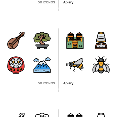
Apiary
50 ICONOS
Types Of Pasta
46 ICONOS
Apiary
50 ICONOS