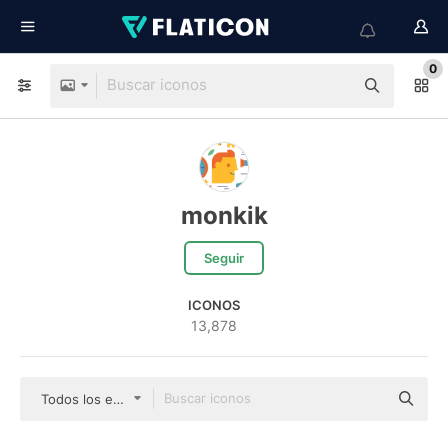
0
monkik
Seguir
ICONOS
13,878
Todos los estilos