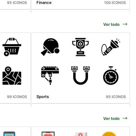
Finance
95 ICONOS
100 ICONOS
Ver todo
Metaverse
98 ICONOS
100 ICONOS
Sports
99 ICONOS
95 ICONOS
Ver todo