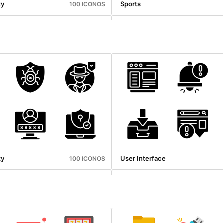
ty
Sports
100 ICONOS
Development
Startup
97 ICONOS
ty
User Interface
100 ICONOS