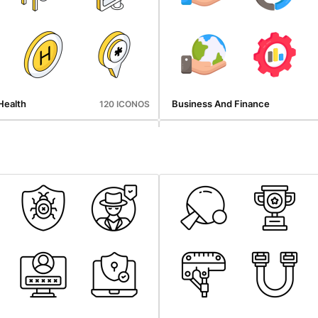
Health
Business And Finance
120 ICONOS
otels
Food And Beverage
120 ICONOS