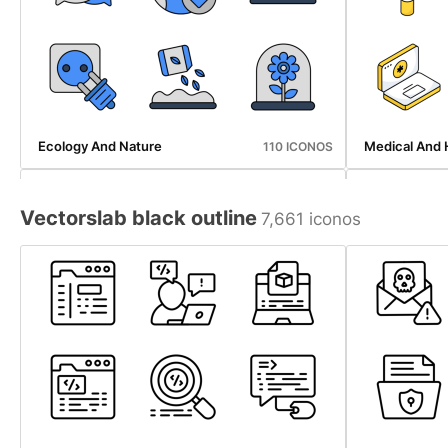
Ecology And Nature
Medical And 
110 ICONOS
Vectorslab black outline
7,661 iconos
Weather
Travel And H
120 ICONOS