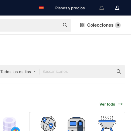
Planes y precios
Colecciones
0
Todos los estilos
Ver todo