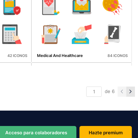
Startup
99 ICONOS
98 ICONOS
Medical And Healthcare
42 ICONOS
84 ICONOS
de
6
Networking And Technology
49 ICONOS
102 ICONOS
Acceso para colaboradores
Hazte premium