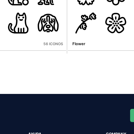
Flower
56 ICONOS
Vitamin
56 ICONOS