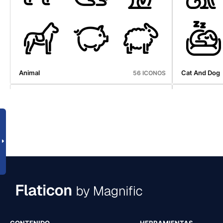
Animal
Cat And Dog
56 ICONOS
Weather
Pregnancy
56 ICONOS