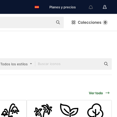
Planes y precios
Colecciones
0
Todos los estilos
Ver todo