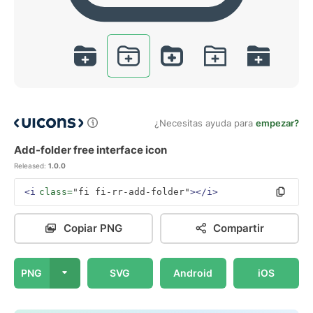
¿Necesitas ayuda para
empezar?
Add-folder free interface icon
Released:
1.0.0
<i
class=
"fi fi-rr-add-folder"
></i>
Copiar PNG
Compartir
PNG
SVG
Android
iOS