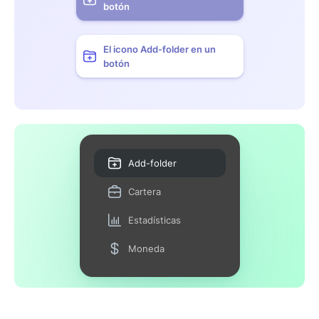
botón
El icono Add-folder en un
botón
Add-folder
Cartera
Estadísticas
Moneda