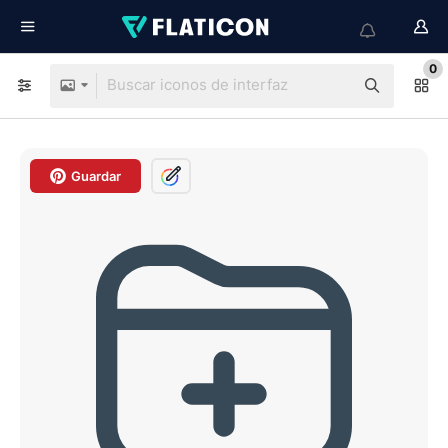
0
Guardar