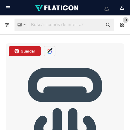
0
Guardar