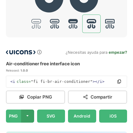
¿Necesitas ayuda para
empezar?
Air-conditioner free interface icon
Released:
1.0.0
<i
class=
"fi fi-br-air-conditioner"
></i>
Copiar PNG
Compartir
PNG
SVG
Android
iOS