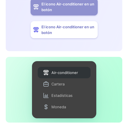
El icono Air-conditioner en un
botón
El icono Air-conditioner en un
botón
Air-conditioner
Cartera
Estadísticas
Moneda