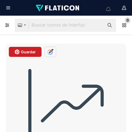
0
Guardar