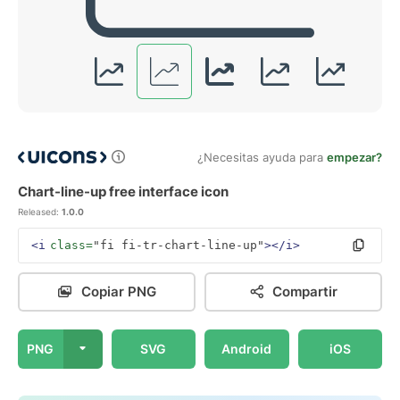
¿Necesitas ayuda para
empezar?
Chart-line-up free interface icon
Released:
1.0.0
<i
class=
"fi fi-tr-chart-line-up"
></i>
Copiar PNG
Compartir
PNG
SVG
Android
iOS