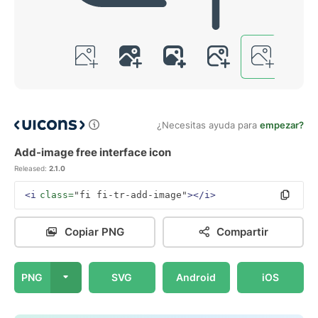
¿Necesitas ayuda para
empezar?
Add-image free interface icon
Released:
2.1.0
<i
class=
"fi fi-tr-add-image"
></i>
Copiar PNG
Compartir
PNG
SVG
Android
iOS