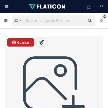
0
Guardar