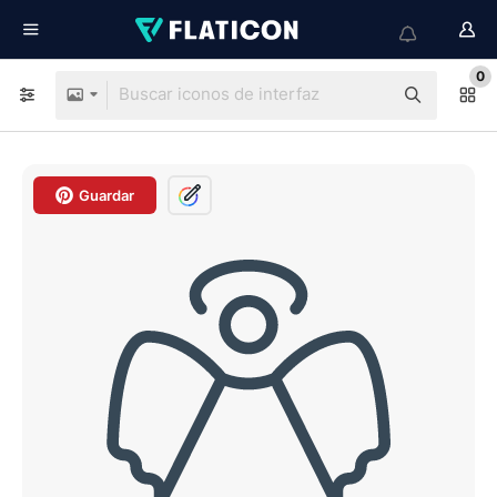
0
Guardar