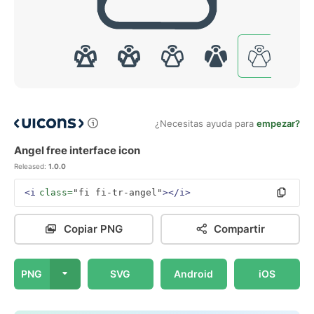
¿Necesitas ayuda para
empezar?
Angel free interface icon
Released:
1.0.0
<i
class=
"fi fi-tr-angel"
></i>
Copiar PNG
Compartir
PNG
SVG
Android
iOS