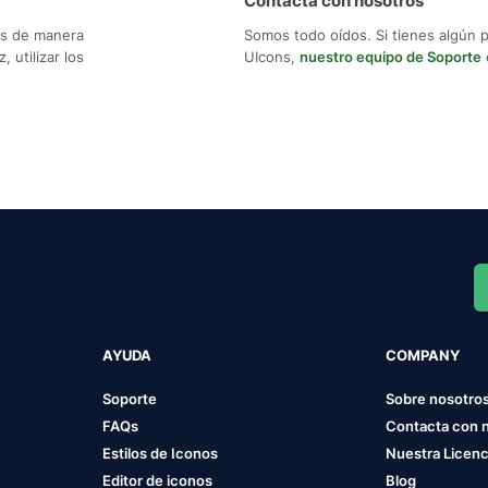
Contacta con nosotros
os de manera
Somos todo oídos. Si tienes algún 
 utilizar los
UIcons,
nuestro equipo de Soporte
AYUDA
COMPANY
Soporte
Sobre nosotro
FAQs
Contacta con 
Estilos de Iconos
Nuestra Licenc
Editor de iconos
Blog