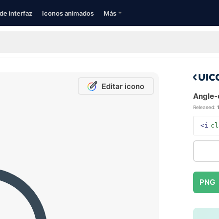
de interfaz
Iconos animados
Más
Editar icono
Angle-c
Released:
<i
cl
PNG