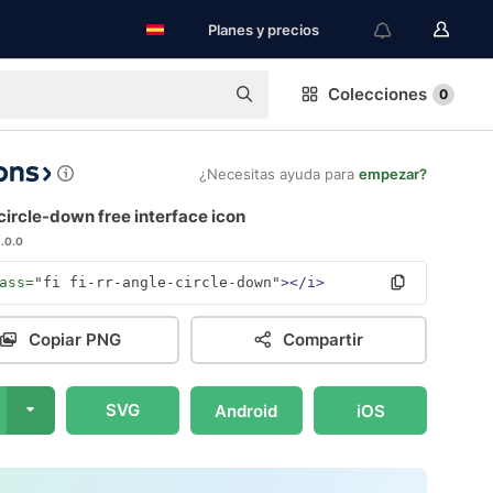
Planes y precios
Colecciones
0
¿Necesitas ayuda para
empezar?
ircle-down free interface icon
1.0.0
ass=
"fi fi-rr-angle-circle-down"
></i>
Copiar PNG
Compartir
SVG
Android
iOS