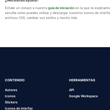
¿Necesitas ayuda?
Échale un vistazo a nuestra
guía de iniciación
en la que te explicam
sencilla cómo puedes utilizar y descargar nuestros iconos de interfaz,
archivos CSS, cambiar sus estilos y mucho más.
CONTENIDO
HERRAMIENTAS
Autores
API
Iconos
Google Workspace
Stickers
Iconos de interfaz