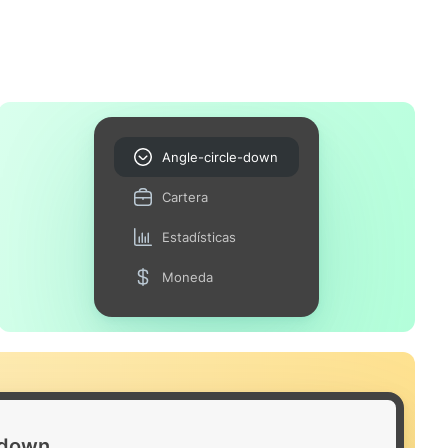
Angle-circle-down
Cartera
Estadísticas
Moneda
-down