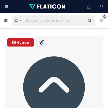
0
Guardar