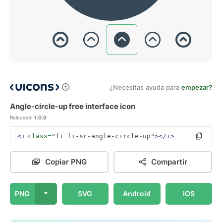
¿Necesitas ayuda para
empezar?
Angle-circle-up free interface icon
Released:
1.0.0
<i
class=
"fi fi-sr-angle-circle-up"
></i>
Copiar PNG
Compartir
PNG
SVG
Android
iOS