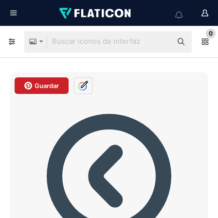
0
Guardar