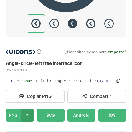
¿Necesitas ayuda para
empezar?
Angle-circle-left free interface icon
Released:
1.0.0
<i
class=
"fi fi-br-angle-circle-left"
></i>
Copiar PNG
Compartir
PNG
SVG
Android
iOS