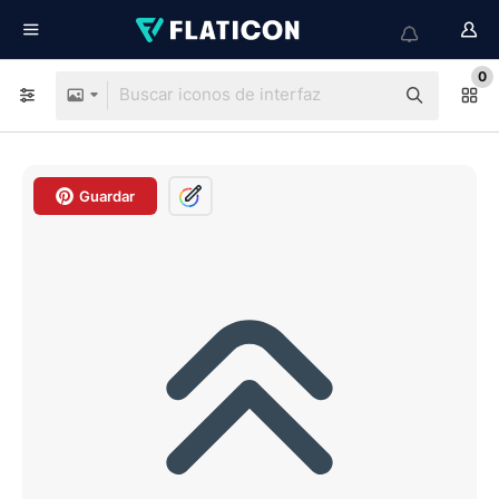
0
Guardar