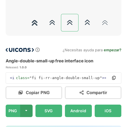
¿Necesitas ayuda para
empezar?
Angle-double-small-up free interface icon
Released:
1.0.0
<i
class=
"fi fi-rr-angle-double-small-up"
></i>
Copiar PNG
Compartir
PNG
SVG
Android
iOS