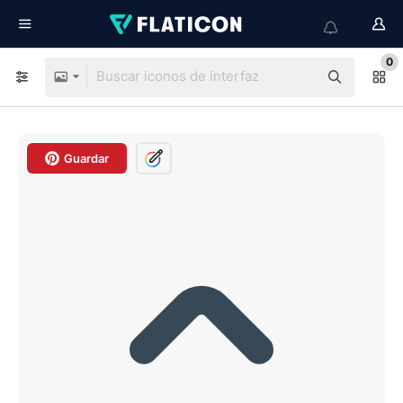
0
Guardar