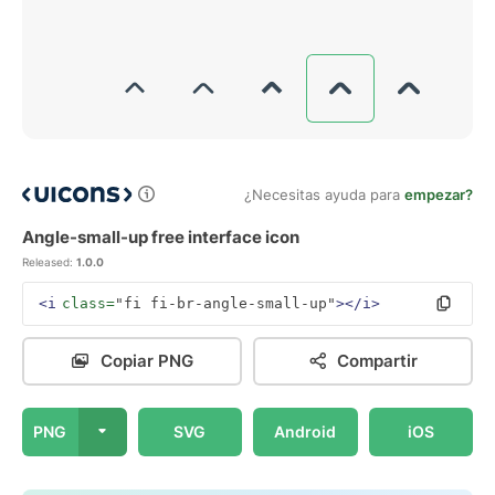
¿Necesitas ayuda para
empezar?
Angle-small-up free interface icon
Released:
1.0.0
<i
class=
"fi fi-br-angle-small-up"
></i>
Copiar PNG
Compartir
PNG
SVG
Android
iOS