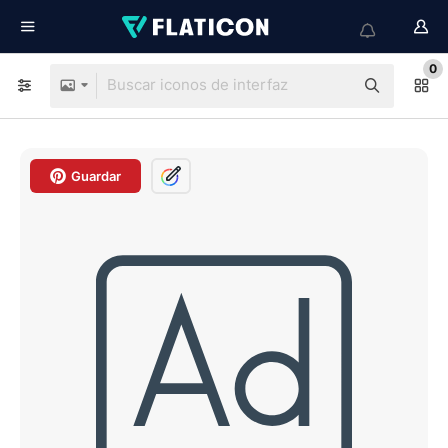
0
Guardar