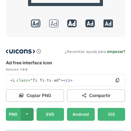
¿Necesitas ayuda para
empezar?
Ad free interface icon
Released:
1.0.0
<i
class=
"fi fi-ts-ad"
></i>
Copiar PNG
Compartir
PNG
SVG
Android
iOS