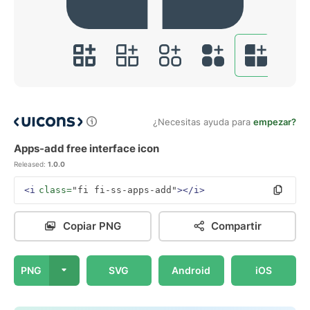
¿Necesitas ayuda para
empezar?
Apps-add free interface icon
Released:
1.0.0
<i
class=
"fi fi-ss-apps-add"
></i>
Copiar PNG
Compartir
PNG
SVG
Android
iOS