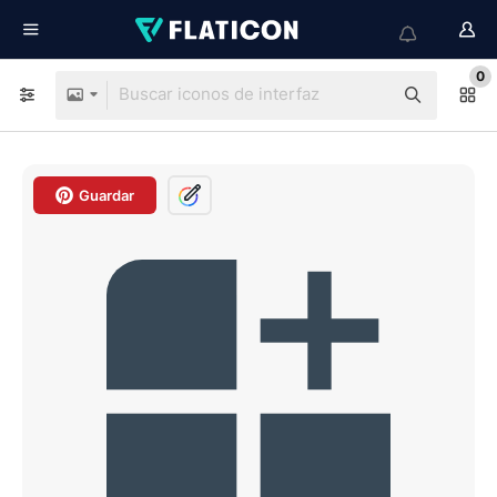
0
Guardar