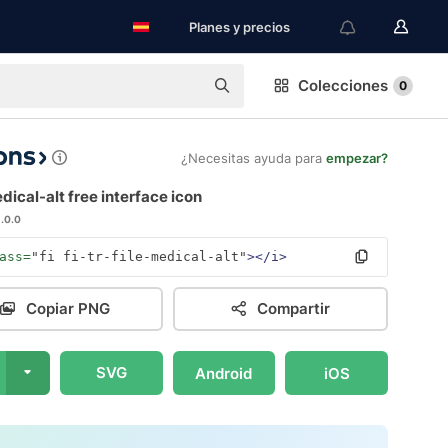
Planes y precios
Colecciones
0
¿Necesitas ayuda para
empezar?
dical-alt free interface icon
1.0.0
ass=
"fi fi-tr-file-medical-alt"
></i>
Copiar PNG
Compartir
SVG
Android
iOS