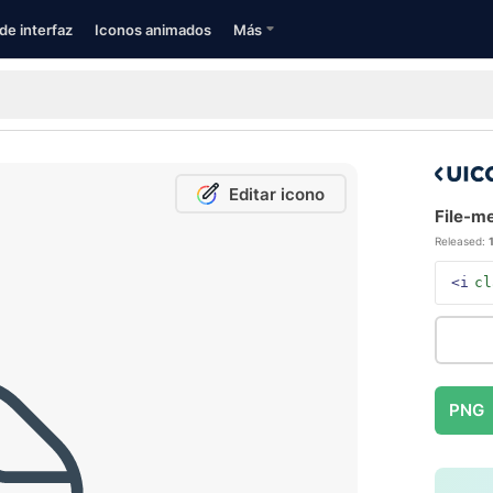
de interfaz
Iconos animados
Más
Editar icono
File-me
Released:
<i
cl
PNG