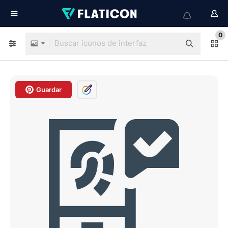
0
Guardar