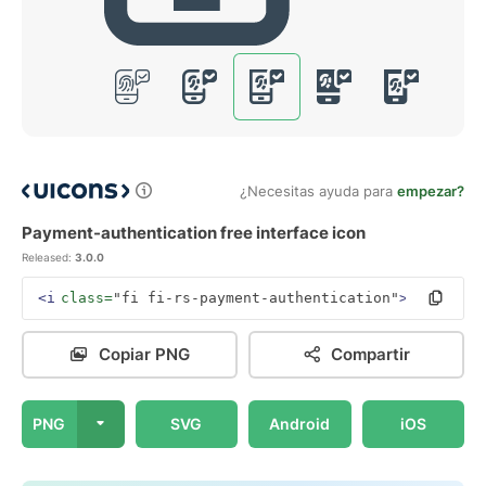
¿Necesitas ayuda para
empezar?
Payment-authentication free interface icon
Released:
3.0.0
<i
class=
"fi fi-rs-payment-authentication"
></i>
Copiar PNG
Compartir
PNG
SVG
Android
iOS