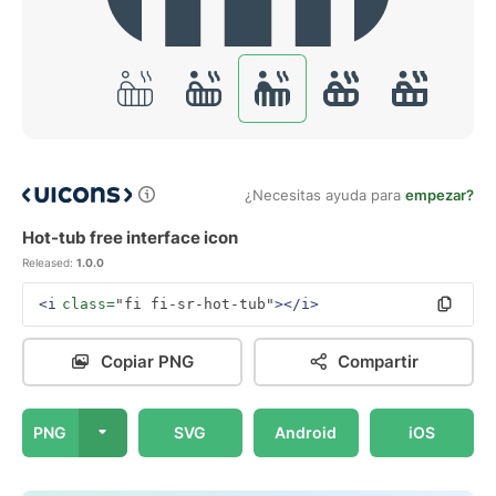
¿Necesitas ayuda para
empezar?
Hot-tub free interface icon
Released:
1.0.0
<i
class=
"fi fi-sr-hot-tub"
></i>
Copiar PNG
Compartir
PNG
SVG
Android
iOS