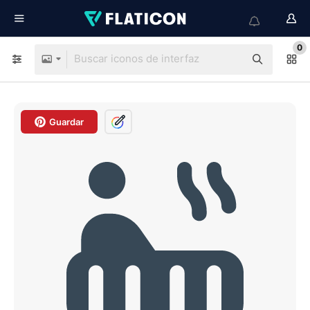
0
Guardar