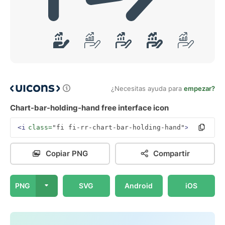
¿Necesitas ayuda para
empezar?
Chart-bar-holding-hand free interface icon
<i
class=
"fi fi-rr-chart-bar-holding-hand"
></i>
Copiar PNG
Compartir
PNG
SVG
Android
iOS