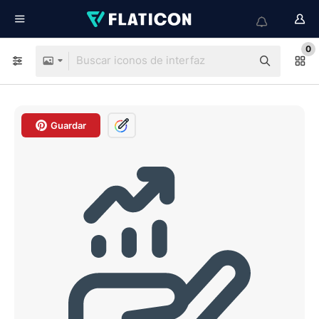
0
Guardar