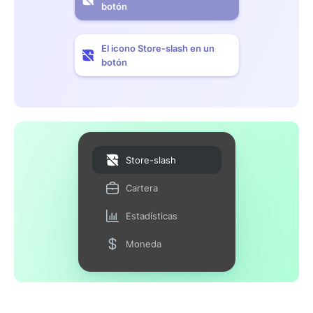
botón
El icono Store-slash en un
botón
Store-slash
Cartera
Estadísticas
Moneda