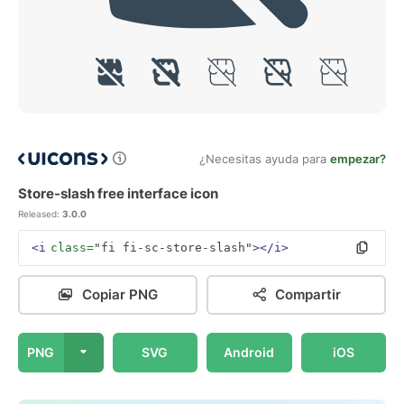
¿Necesitas ayuda para
empezar?
Store-slash free interface icon
Released:
3.0.0
<i
class=
"fi fi-sc-store-slash"
></i>
Copiar PNG
Compartir
PNG
SVG
Android
iOS