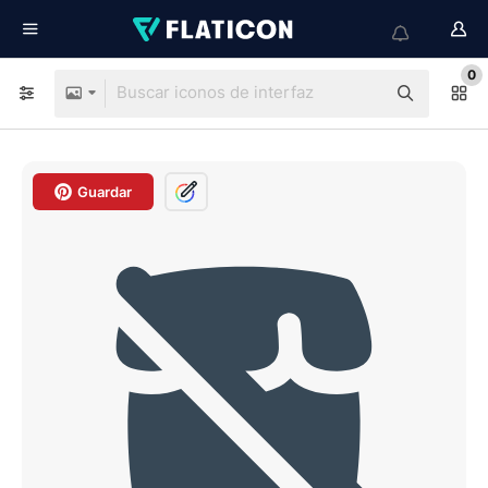
0
Guardar