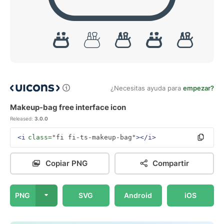
¿Necesitas ayuda para
empezar?
Makeup-bag free interface icon
Released:
3.0.0
<i
class=
"fi fi-ts-makeup-bag"
></i>
Copiar PNG
Compartir
PNG
SVG
Android
iOS