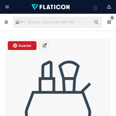
0
Guardar