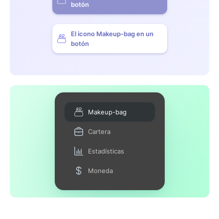
botón
El icono Makeup-bag en un
botón
Makeup-bag
Cartera
Estadísticas
Moneda