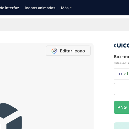
de interfaz
Iconos animados
Más
Editar icono
Box-mob
Released:
<i
cl
PNG