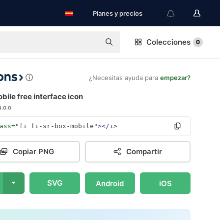
Planes y precios
Colecciones
0
¿Necesitas ayuda para
empezar?
ile free interface icon
4.0.0
ass=
"fi fi-sr-box-mobile"
></i>
Copiar PNG
Compartir
SVG
Android
iOS