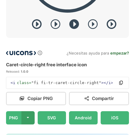
¿Necesitas ayuda para
empezar?
Caret-circle-right free interface icon
Released:
1.0.0
<i
class=
"fi fi-tr-caret-circle-right"
></i>
Copiar PNG
Compartir
PNG
SVG
Android
iOS