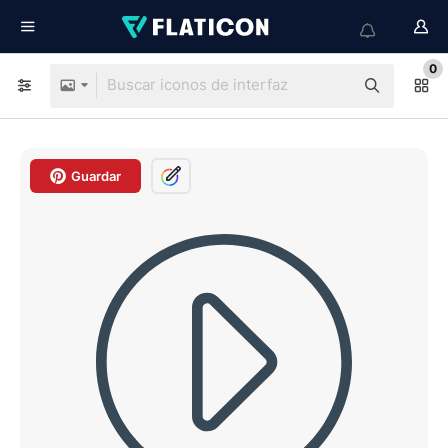
0
Guardar