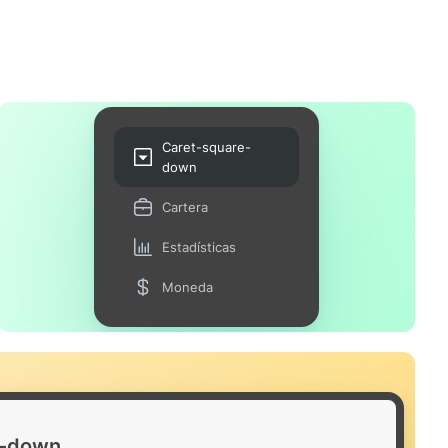
Caret-square-
down
Cartera
Estadísticas
Moneda
e-down