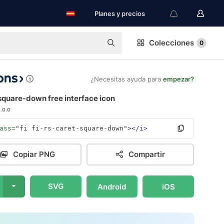
Planes y precios
Colecciones
0
¿Necesitas ayuda para
empezar?
square-down free interface icon
1.0.0
ass=
"fi fi-rs-caret-square-down"
></i>
Copiar PNG
Compartir
SVG
Android
iOS