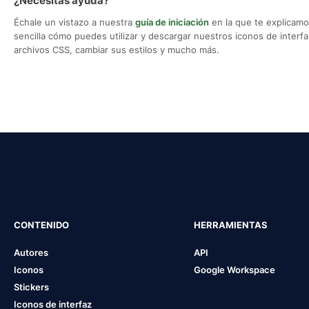
¿Necesitas ayuda?
Échale un vistazo a nuestra
guía de iniciación
en la que te explicam
sencilla cómo puedes utilizar y descargar nuestros iconos de interfaz,
archivos CSS, cambiar sus estilos y mucho más.
CONTENIDO
HERRAMIENTAS
Autores
API
Iconos
Google Workspace
Stickers
Iconos de interfaz