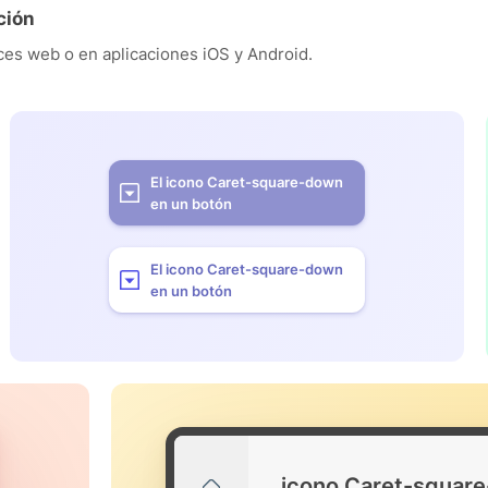
ción
es web o en aplicaciones iOS y Android.
El icono Caret-square-down
en un botón
El icono Caret-square-down
en un botón
icono Caret-squar