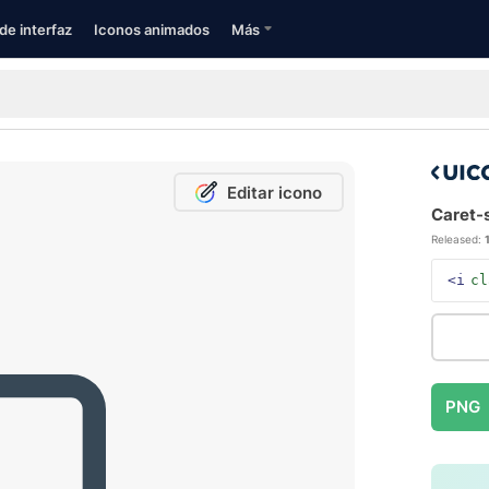
de interfaz
Iconos animados
Más
Editar icono
Caret-
Released:
<i
cl
PNG