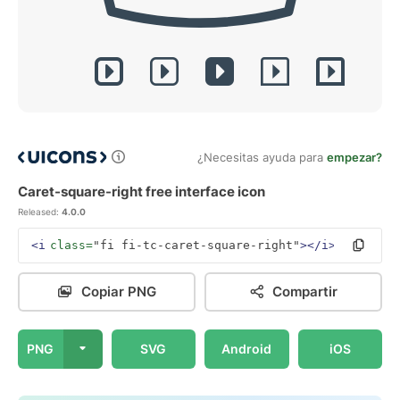
¿Necesitas ayuda para
empezar?
Caret-square-right free interface icon
Released:
4.0.0
<i
class=
"fi fi-tc-caret-square-right"
></i>
Copiar PNG
Compartir
PNG
SVG
Android
iOS