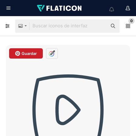
0
Guardar