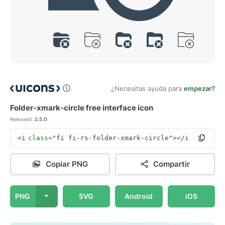
¿Necesitas ayuda para
empezar?
Folder-xmark-circle free interface icon
Released:
2.5.0
<i
class=
"fi fi-rs-folder-xmark-circle"
></i>
Copiar PNG
Compartir
PNG
SVG
Android
iOS