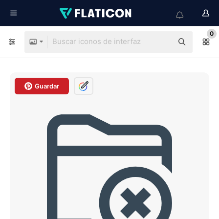
0
Guardar