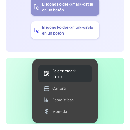
El icono Folder-xmark-circle
en un botón
El icono Folder-xmark-circle
en un botón
Folder-xmark-
circle
Cartera
Estadísticas
Moneda