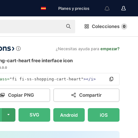
Planes y precios
Colecciones
0
¿Necesitas ayuda para
empezar?
g-cart-heart free interface icon
4.0.0
ass=
"fi fi-ss-shopping-cart-heart"
></i>
Copiar PNG
Compartir
SVG
Android
iOS