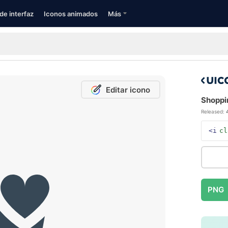
de interfaz
Iconos animados
Más
Editar icono
Shoppin
Released:
<i
cl
PNG