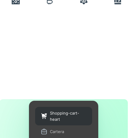
Shopping-cart-
heart
Cartera