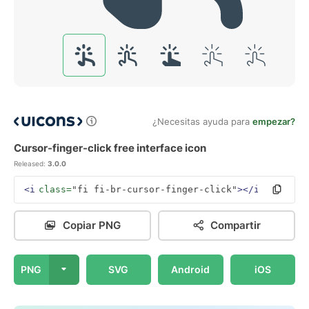
¿Necesitas ayuda para
empezar?
Cursor-finger-click free interface icon
Released:
3.0.0
<i
class=
"fi fi-br-cursor-finger-click"
></i>
Copiar PNG
Compartir
PNG
SVG
Android
iOS