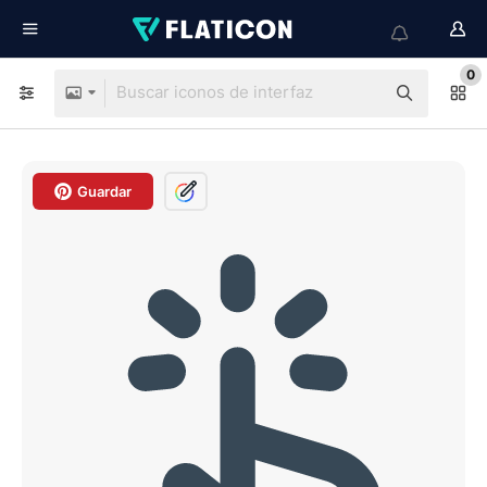
0
Guardar