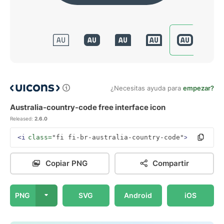
¿Necesitas ayuda para
empezar?
Australia-country-code free interface icon
Released:
2.6.0
<i
class=
"fi fi-br-australia-country-code"
></i>
Copiar PNG
Compartir
PNG
SVG
Android
iOS