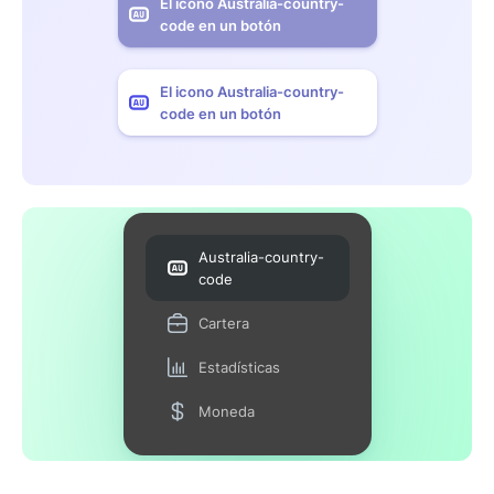
El icono Australia-country-
code en un botón
El icono Australia-country-
code en un botón
Australia-country-
code
Cartera
Estadísticas
Moneda