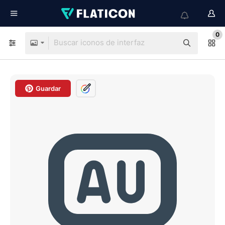
0
Guardar