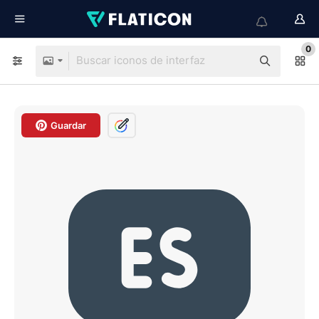
0
Guardar