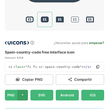
¿Necesitas ayuda para
empezar?
Spain-country-code free interface icon
Released:
3.0.0
<i
class=
"fi fi-sr-spain-country-code"
></i>
Copiar PNG
Compartir
PNG
SVG
Android
iOS