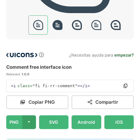
¿Necesitas ayuda para
empezar?
Comment free interface icon
Released:
1.0.0
<i
class=
"fi fi-rr-comment"
></i>
Copiar PNG
Compartir
PNG
SVG
Android
iOS