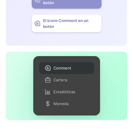
botón
El icono Comment en un
botón
Comment
Cartera
Estadísticas
Moneda