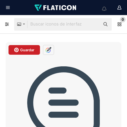
0
Guardar