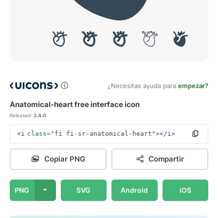
¿Necesitas ayuda para
empezar?
Anatomical-heart free interface icon
Released:
2.4.0
<i
class=
"fi fi-sr-anatomical-heart"
></i>
Copiar PNG
Compartir
PNG
SVG
Android
iOS