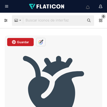
0
Guardar