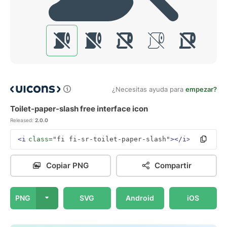
¿Necesitas ayuda para
empezar?
Toilet-paper-slash free interface icon
Released:
2.0.0
<i
class=
"fi fi-sr-toilet-paper-slash"
></i>
Copiar PNG
Compartir
PNG
SVG
Android
iOS