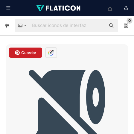
0
Guardar