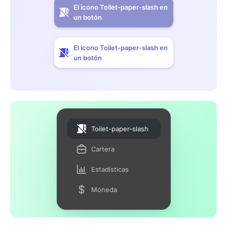
El icono Toilet-paper-slash en
un botón
El icono Toilet-paper-slash en
un botón
Toilet-paper-slash
Cartera
Estadísticas
Moneda