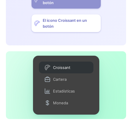
botón
El icono Croissant en un
botón
Croissant
Cartera
Estadísticas
Moneda