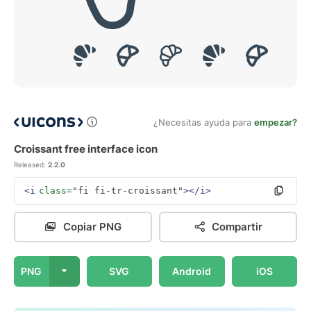
¿Necesitas ayuda para
empezar?
Croissant free interface icon
Released:
2.2.0
<i
class=
"fi fi-tr-croissant"
></i>
Copiar PNG
Compartir
PNG
SVG
Android
iOS