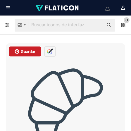
0
Guardar