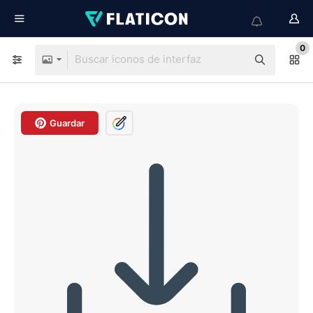
0
Guardar