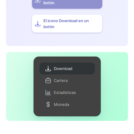
botón
El icono Download en un
botón
Download
Cartera
Estadísticas
Moneda