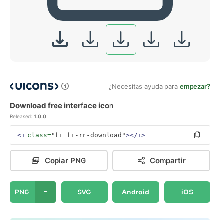
¿Necesitas ayuda para
empezar?
Download free interface icon
Released:
1.0.0
<i
class=
"fi fi-rr-download"
></i>
Copiar PNG
Compartir
PNG
SVG
Android
iOS