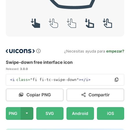
¿Necesitas ayuda para
empezar?
Swipe-down free interface icon
Released:
3.0.0
<i
class=
"fi fi-tc-swipe-down"
></i>
Copiar PNG
Compartir
PNG
SVG
Android
iOS