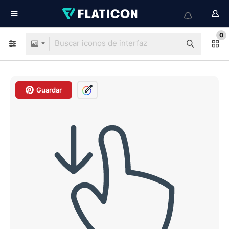
0
Guardar