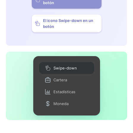
botón
El icono Swipe-down en un
botón
Swipe-down
Cartera
Estadísticas
Moneda