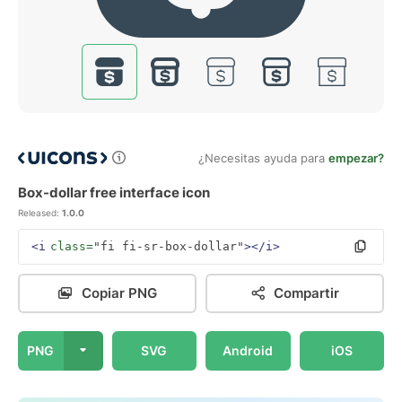
¿Necesitas ayuda para
empezar?
Box-dollar free interface icon
Released:
1.0.0
<i
class=
"fi fi-sr-box-dollar"
></i>
Copiar PNG
Compartir
PNG
SVG
Android
iOS