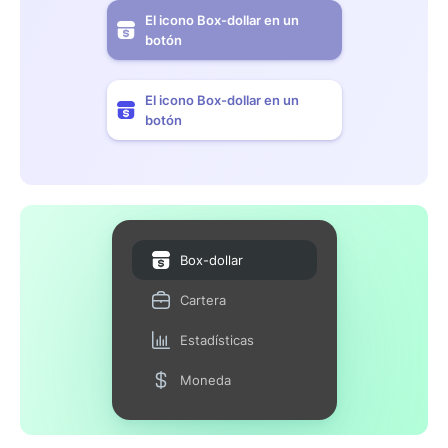
El icono Box-dollar en un
botón
El icono Box-dollar en un
botón
Box-dollar
Cartera
Estadísticas
Moneda