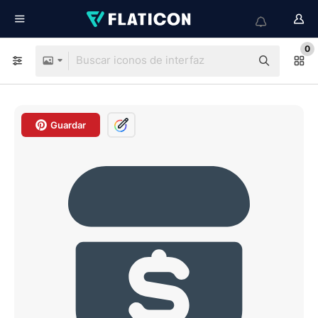
0
Guardar