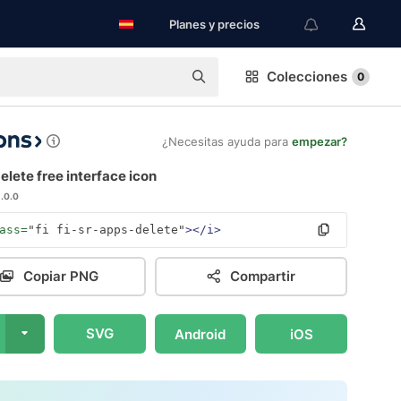
Planes y precios
Colecciones
0
¿Necesitas ayuda para
empezar?
lete free interface icon
1.0.0
ass=
"fi fi-sr-apps-delete"
></i>
Copiar PNG
Compartir
SVG
Android
iOS