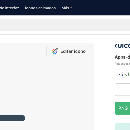
de interfaz
Iconos animados
Más
Editar icono
Apps-de
Released:
<i
cl
PNG